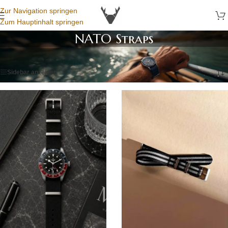
Zur Navigation springen
Zum Hauptinhalt springen
NATO Straps
Startseite
/
Uhrenarmbänder
/
NATO Straps
/
Seite 3
Sidebar anzeigen