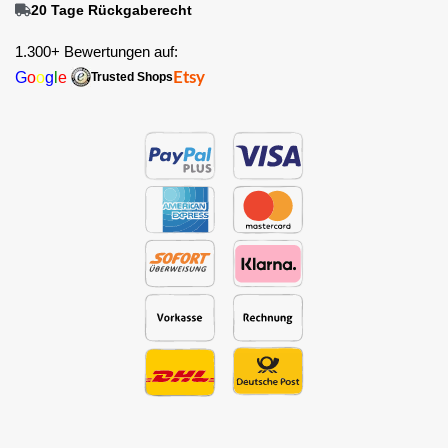
20 Tage Rückgaberecht
1.300+ Bewertungen auf:
G
o
o
g
l
e
Etsy
Trusted Shops