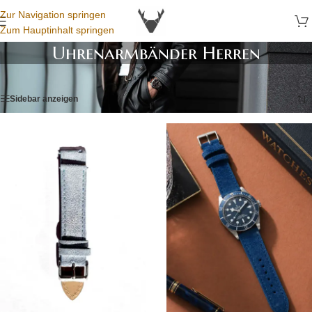
Zur Navigation springen
Zum Hauptinhalt springen
Uhrenarmbänder Herren
Startseite
/
Uhrenarmbänder
/
Uhrenarmbänder Herren
/
Seite 3
Sidebar anzeigen