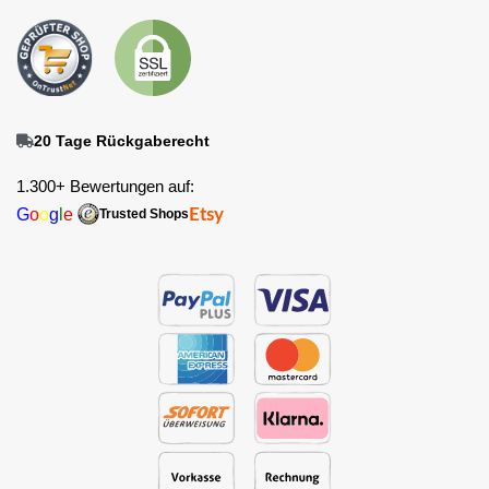
20 Tage Rückgaberecht
1.300+ Bewertungen auf:
G
o
o
g
l
e
Etsy
Trusted Shops