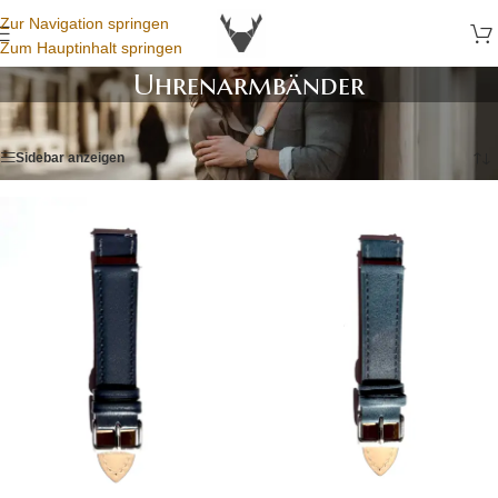
Zur Navigation springen
Zum Hauptinhalt springen
Uhrenarmbänder
Startseite
/
Uhrenarmbänder
Sidebar anzeigen