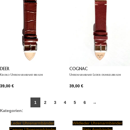
DEER
COGNAC
Kroko Uhrenarmband braun
Uhrenarmband Leder dunkelbraun
39,00
€
39,00
€
1
2
3
4
5
6
→
Kategorien:
Leder Uhrenarmbänder
Wildleder Uhrenarmbänder
Canvas Uhrenarmbänder
Nato Armbänder