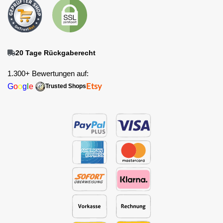
20 Tage Rückgaberecht
1.300+ Bewertungen auf:
G
o
o
g
l
e
Etsy
Trusted Shops