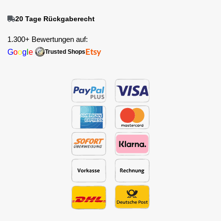
20 Tage Rückgaberecht
1.300+ Bewertungen auf:
G
o
o
g
l
e
Etsy
Trusted Shops