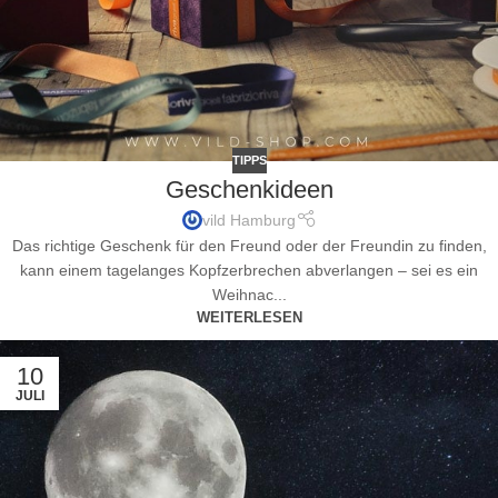
TIPPS
Geschenkideen
vild Hamburg
Das richtige Geschenk für den Freund oder der Freundin zu finden,
kann einem tagelanges Kopfzerbrechen abverlangen – sei es ein
Weihnac...
WEITERLESEN
10
JULI