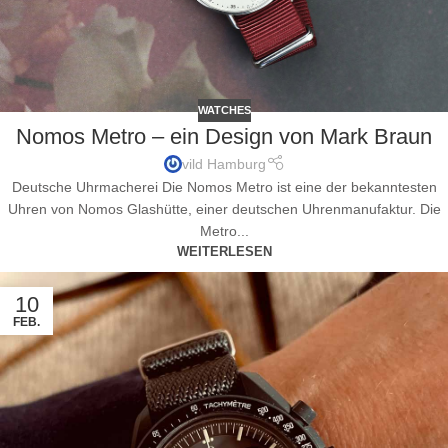
WATCHES
Nomos Metro – ein Design von Mark Braun
vild Hamburg
Deutsche Uhrmacherei Die Nomos Metro ist eine der bekanntesten
Uhren von Nomos Glashütte, einer deutschen Uhrenmanufaktur. Die
Metro...
WEITERLESEN
10
FEB.