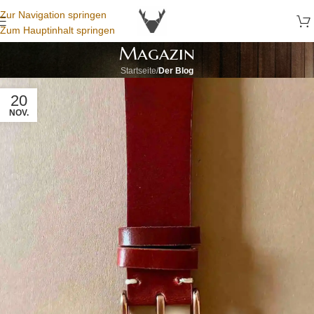
Zur Navigation springen
Zum Hauptinhalt springen
Magazin
Startseite
/
Der Blog
20
NOV.