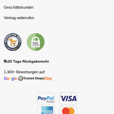
Geschäftskunden
Vertrag widerrufen
20 Tage Rückgaberecht
1.300+ Bewertungen auf:
G
o
o
g
l
e
Etsy
Trusted Shops