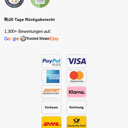
20 Tage Rückgaberecht
1.300+ Bewertungen auf:
G
o
o
g
l
e
Etsy
Trusted Shops