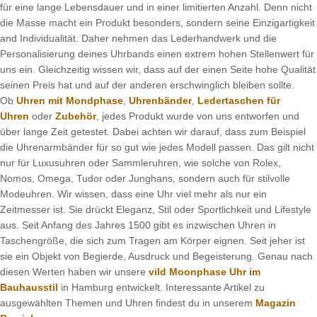
für eine lange Lebensdauer und in einer limitierten Anzahl. Denn nicht
die Masse macht ein Produkt besonders, sondern seine Einzigartigkeit
and Individualität. Daher nehmen das Lederhandwerk und die
Personalisierung deines Uhrbands einen extrem hohen Stellenwert für
uns ein. Gleichzeitig wissen wir, dass auf der einen Seite hohe Qualität
seinen Preis hat und auf der anderen erschwinglich bleiben sollte.
Ob
Uhren mit Mondphase
,
Uhrenbänder
,
Ledertaschen für
Uhren
oder
Zubehör
, jedes Produkt wurde von uns entworfen und
über lange Zeit getestet. Dabei achten wir darauf, dass zum Beispiel
die Uhrenarmbänder für so gut wie jedes Modell passen. Das gilt nicht
nur für Luxusuhren oder Sammleruhren, wie solche von Rolex,
Nomos, Omega, Tudor oder Junghans, sondern auch für stilvolle
Modeuhren. Wir wissen, dass eine Uhr viel mehr als nur ein
Zeitmesser ist. Sie drückt Eleganz, Stil oder Sportlichkeit und Lifestyle
aus. Seit Anfang des Jahres 1500 gibt es inzwischen Uhren in
Taschengröße, die sich zum Tragen am Körper eignen. Seit jeher ist
sie ein Objekt von Begierde, Ausdruck und Begeisterung. Genau nach
diesen Werten haben wir unsere
vild Moonphase Uhr im
Bauhausstil
in Hamburg entwickelt. Interessante Artikel zu
ausgewählten Themen und Uhren findest du in unserem
Magazin