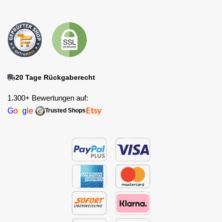
20 Tage Rückgaberecht
1.300+ Bewertungen auf:
G
o
o
g
l
e
Etsy
Trusted Shops