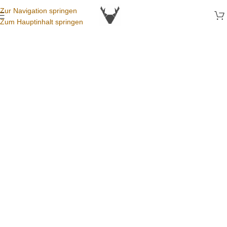
Zur Navigation springen
Zum Hauptinhalt springen
Accessoires
FÜR DEINE ARMBANDUHR
Finde genau das richtige Armband oder Accessoire für deine
Uhr. Wir helfen dir gerne bei der passenden Wahl.
zum Shop