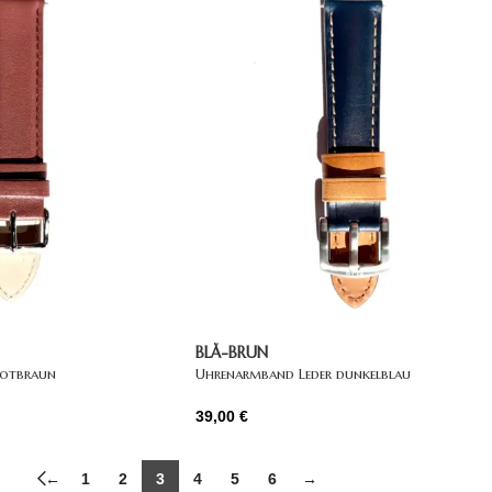
BLÅ-BRUN
rotbraun
Uhrenarmband Leder dunkelblau
39,00
€
←
1
2
3
4
5
6
→