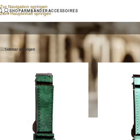
Zur Navigation springen
SHOP
ARMBÄNDER
ACCESSOIRES
Zum Hauptinhalt springen
Startseite
/
Uhrenarmbänder
/
Seite 3
Sidebar anzeigen