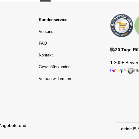
Kundenservice
Versand
FAQ
20 Tage Rü
Kontakt
1.300+ Bewert
Geschäftskunden
G
o
o
g
l
e
Tr
Vertrag widerrufen
 Angebote und