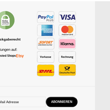
ckgaberecht
ungen auf:
Etsy
usted Shops