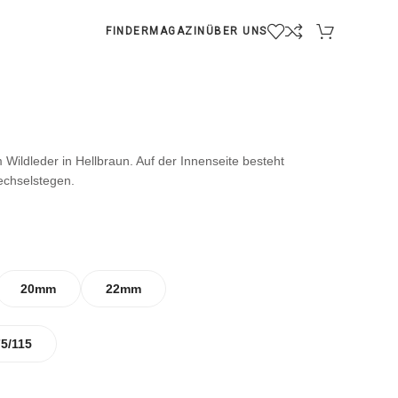
FINDER
MAGAZIN
ÜBER UNS
ildleder in Hellbraun. Auf der Innenseite besteht
echselstegen.
20mm
22mm
75/115