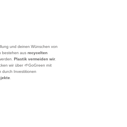
ellung und deinen Wünschen von
en bestehen aus
recycelten
 werden.
Plastik vermeiden wir
.
cken wir über 🌱GoGreen mit
durch Investitionen
jekte
.