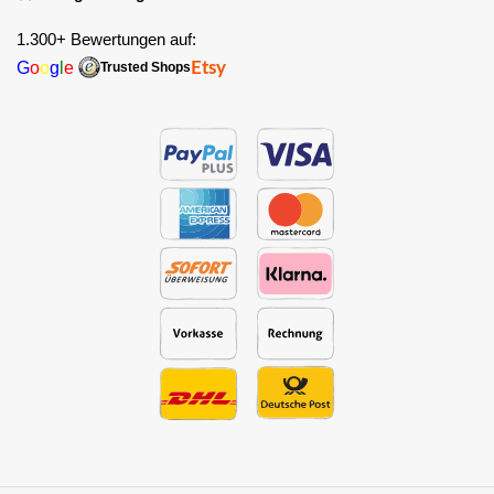
1.300+ Bewertungen auf:
G
o
o
g
l
e
Etsy
Trusted Shops