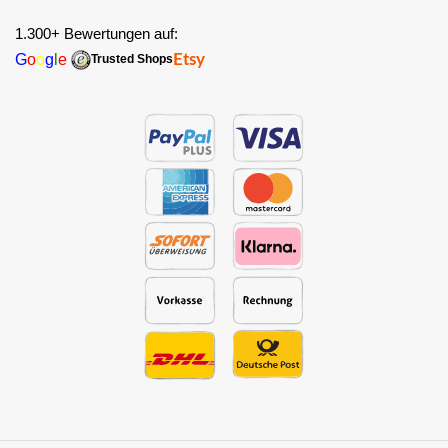
1.300+ Bewertungen auf:
G
o
o
g
l
e
Etsy
Trusted Shops