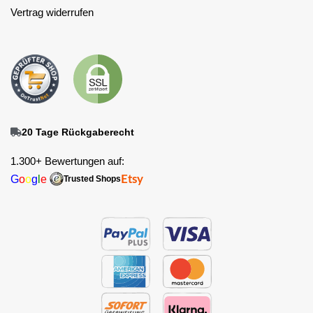
Vertrag widerrufen
20 Tage Rückgaberecht
1.300+ Bewertungen auf:
G
o
o
g
l
e
Etsy
Trusted Shops