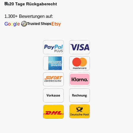
20 Tage Rückgaberecht
1.300+ Bewertungen auf:
G
o
o
g
l
e
Etsy
Trusted Shops