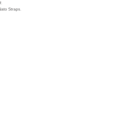
t
.
ato Straps.