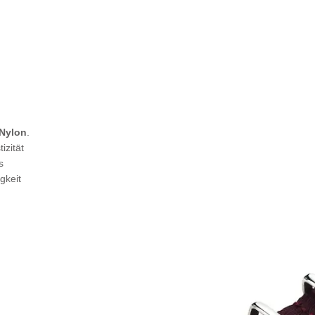
 Nylon
.
izität
s
gkeit