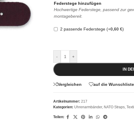
Federstege hinzufügen
Hochwertige Federstege, passend zur gewä
montagebereit.
2 passende Federstege
(+
0,60
€
)
-
+
IN D
Vergleichen
auf die Wunschliste
Artikelnummer:
217
Kategorien:
Uhrenarmbänder
,
NATO Straps
,
Text
Teilen: