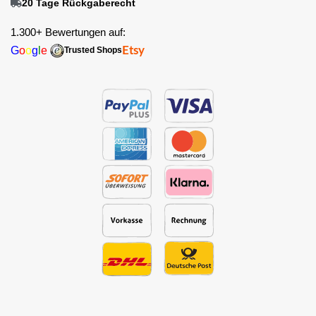
20 Tage Rückgaberecht
1.300+ Bewertungen auf:
G
o
o
g
l
e
Etsy
Trusted Shops