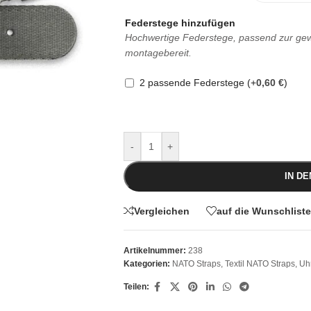
Federstege hinzufügen
Hochwertige Federstege, passend zur gewä
montagebereit.
2 passende Federstege
(+
0,60
€
)
-
+
IN D
Vergleichen
auf die Wunschliste
Artikelnummer:
238
Kategorien:
NATO Straps
,
Textil NATO Straps
,
Uh
Teilen: