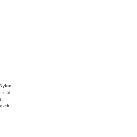
 Nylon
.
izität
s
gkeit