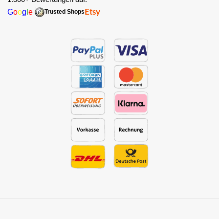
G
o
o
g
l
e
Etsy
Trusted Shops