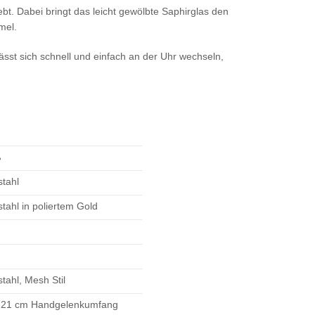
bt. Dabei bringt das leicht gewölbte Saphirglas den
mel.
st sich schnell und einfach an der Uhr wechseln,
ß
stahl
stahl in poliertem Gold
tahl, Mesh Stil
 21 cm Handgelenkumfang