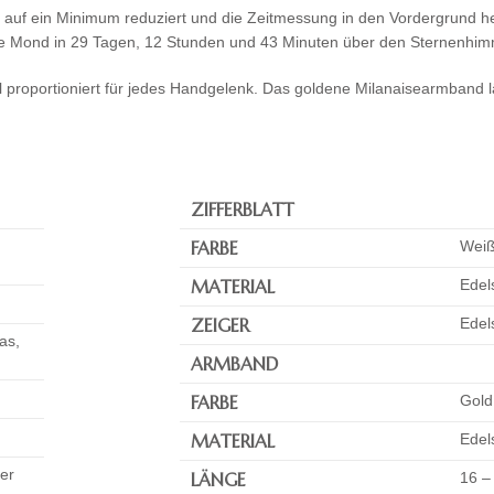
n auf ein Minimum reduziert und die Zeitmessung in den Vordergrund he
dene Mond in 29 Tagen, 12 Stunden und 43 Minuten über den Sternenhim
oportioniert für jedes Handgelenk. Das goldene Milanaisearmband läs
ZIFFERBLATT
FARBE
Wei
MATERIAL
Edel
ZEIGER
Edel
as,
ARMBAND
FARBE
Gold
MATERIAL
Edels
er
LÄNGE
16 –