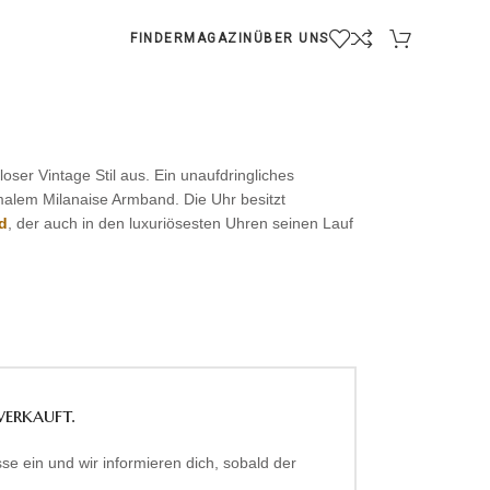
FINDER
MAGAZIN
ÜBER UNS
oser Vintage Stil aus. Ein unaufdringliches
lem Milanaise Armband. Die Uhr besitzt
d
, der auch in den luxuriösesten Uhren seinen Lauf
verkauft.
se ein und wir informieren dich, sobald der