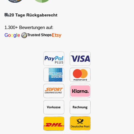
20 Tage Rückgaberecht
1.300+ Bewertungen auf:
G
o
o
g
l
e
Etsy
Trusted Shops