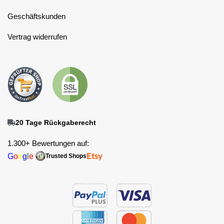
Geschäftskunden
Vertrag widerrufen
20 Tage Rückgaberecht
1.300+ Bewertungen auf:
G
o
o
g
l
e
Etsy
Trusted Shops