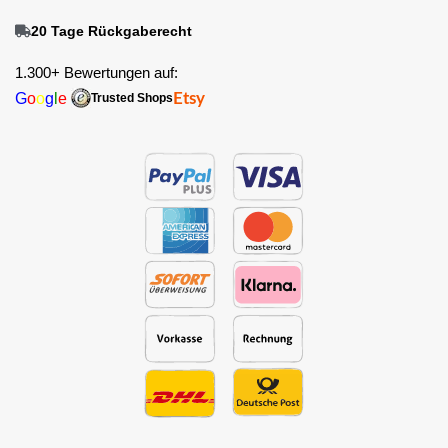
20 Tage Rückgaberecht
1.300+ Bewertungen auf:
G
o
o
g
l
e
Etsy
Trusted Shops