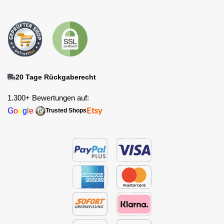
20 Tage Rückgaberecht
1.300+ Bewertungen auf:
G
o
o
g
l
e
Etsy
Trusted Shops