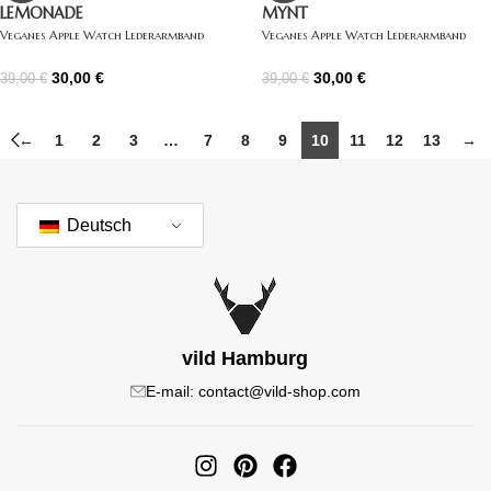
LEMONADE
MYNT
Veganes Apple Watch Lederarmband
Veganes Apple Watch Lederarmband
gelb
mint
30,00
€
30,00
€
39,00
€
39,00
€
←
1
2
3
…
7
8
9
10
11
12
13
→
Deutsch
vild Hamburg
E-mail: contact@vild-shop.com