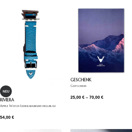
GESCHENK
Gutschein
NEU
25,00
€
–
70,00
€
RIVIERA
Apple Watch Lederarmband hellblau
54,00
€