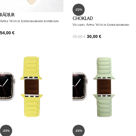
-23%
RÅDJUR
CHOKLAD
Apple Watch Lederarmband rotbraun
Veganes Apple Watch Lederarmband
braun
54,00
€
30,00
€
39,00
€
-23%
-23%