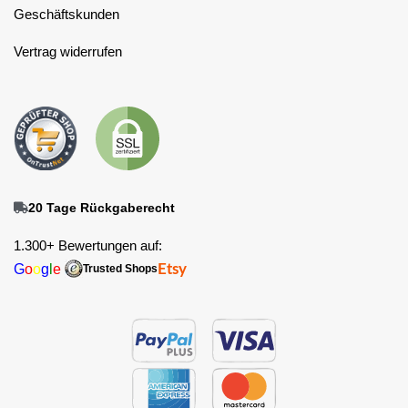
Geschäftskunden
Vertrag widerrufen
20 Tage Rückgaberecht
1.300+ Bewertungen auf:
G
o
o
g
l
e
Etsy
Trusted Shops