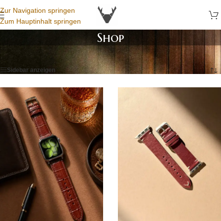
Zur Navigation springen
Zum Hauptinhalt springen
Shop
Startseite
/
Shop
/
Seite 10
Sidebar anzeigen