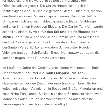
fertiggestellt, und sie wurde im selben Jahr erstmals der
Öffentlichkeit vorgestellt. Die Uhr zeichnete sich durch ihr
rechteckiges Gehäuse und die geraden, klaren Linien aus, die von
den Konturen eines Panzers inspiriert waren. Das Zifferblatt der
Uhr war einfach und leicht ablesbar, und die blauen Stahlzeiger
verliehen ihr einen Hauch von Eleganz. Die Cartier Tank-Uhr wurde
schnell zu einem
Symbol für den Stil und die Raffinesse der
1920er
Jahre und wurde von vielen Prominenten und Mitgliedern
der High Society getragen. Die Uhr wurde auch von einigen
berühmten Persönlichkeiten wie dem Schauspieler Rudolph
Valentino und dem Schriftsteller Ernest Hemingway getragen, die
dazu beitrugen, ihren Ruhm zu verbreiten.
Im Laufe der Jahre hat Cartier verschiedene Versionen der Tank-
Uhr entworfen, darunter
die Tank Française, die Tank
Américaine und die Tank Anglaise
. Jede Version behielt das
klassische rechteckige Design der ursprünglichen Tank-Uhr bei,
jedoch mit einigen Variationen in Bezug auf Größe, Materialien und
zusätzliche Funktionen. Sie ist ein zeitloser Zeitmesser, der sowohl
Männer als auch Frauen schmücken kann und auch als eine
hervorragende Investition in die Zukunft gilt.