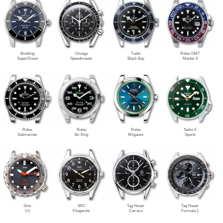
Breitling
Omega
Tudor
Rolex GMT
SuperOcean
Speedmaster
Black Bay
Master II
Rolex
Rolex
Rolex
Seiko 5
Submariner
Air King
Milgauss
Sports
Sinn
IWC
Tag Heuer
Tag Heuer
U1
Fliegeruhr
Carrera
Formula 1