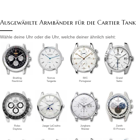
Ausgewählte Armbänder für die Cartier Tank
Wähle deine Uhr oder die Uhr, welche deiner ähnlich sieht:
Breitling
Nomos
IWC
Grand
Navitimer
Tangente
Portugieser
Seiko
Rolex
Jaeger LeCoultre
Junghans
Zenith
Daytona
Moon
Meister
El Primero