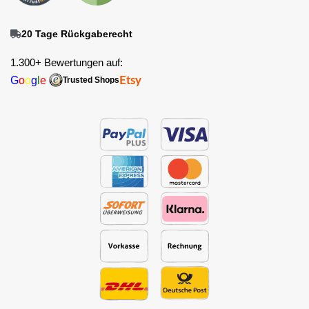
20 Tage Rückgaberecht
1.300+ Bewertungen auf:
G
o
o
g
l
e
Etsy
Trusted Shops