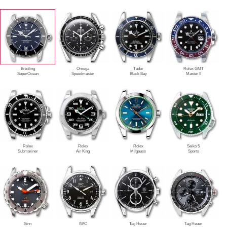
Breitling
Omega
Tudor
Rolex GMT
SuperOcean
Speedmaster
Black Bay
Master II
Rolex
Rolex
Rolex
Seiko 5
Submariner
Air King
Milgauss
Sports
Sinn
IWC
Tag Heuer
Tag Heuer