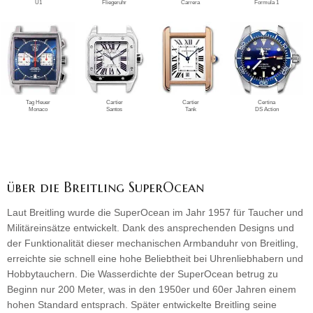
U1
Fliegeruhr
Carrera
Formula 1
Tag Heuer
Cartier
Cartier
Certina
Monaco
Santos
Tank
DS Action
über die Breitling SuperOcean
Laut Breitling wurde die SuperOcean im Jahr 1957 für Taucher und
Militäreinsätze entwickelt. Dank des ansprechenden Designs und
der Funktionalität dieser mechanischen Armbanduhr von Breitling,
erreichte sie schnell eine hohe Beliebtheit bei Uhrenliebhabern und
Hobbytauchern. Die Wasserdichte der SuperOcean betrug zu
Beginn nur 200 Meter, was in den 1950er und 60er Jahren einem
hohen Standard entsprach. Später entwickelte Breitling seine