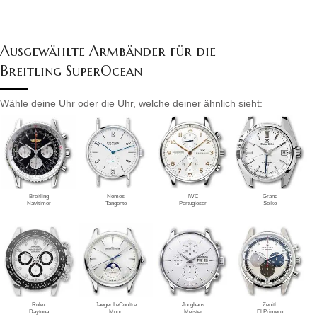
Ausgewählte Armbänder für die
Breitling SuperOcean
Wähle deine Uhr oder die Uhr, welche deiner ähnlich sieht:
Breitling
Nomos
IWC
Grand
Navitimer
Tangente
Portugieser
Seiko
Rolex
Jaeger LeCoultre
Junghans
Zenith
Daytona
Moon
Meister
El Primero