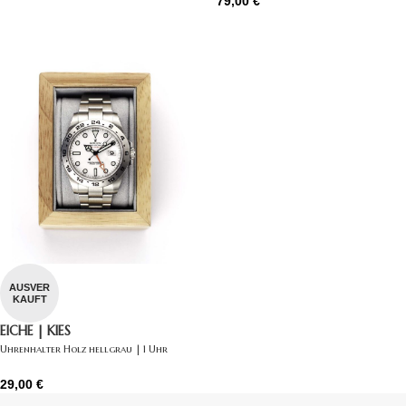
79,00
€
AUSVER
KAUFT
EICHE | KIES
Uhrenhalter Holz hellgrau | 1 Uhr
29,00
€