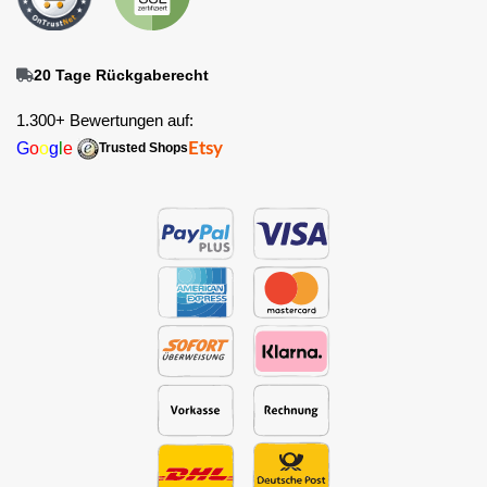
20 Tage Rückgaberecht
1.300+ Bewertungen auf:
G
o
o
g
l
e
Etsy
Trusted Shops