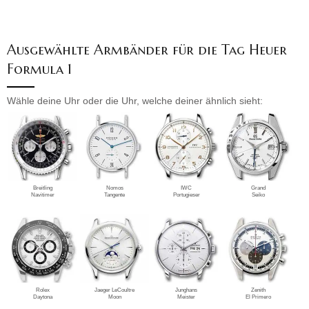
Ausgewählte Armbänder für die Tag Heuer
Formula 1
Wähle deine Uhr oder die Uhr, welche deiner ähnlich sieht:
Breitling
Nomos
IWC
Grand
Navitimer
Tangente
Portugieser
Seiko
Rolex
Jaeger LeCoultre
Junghans
Zenith
Daytona
Moon
Meister
El Primero