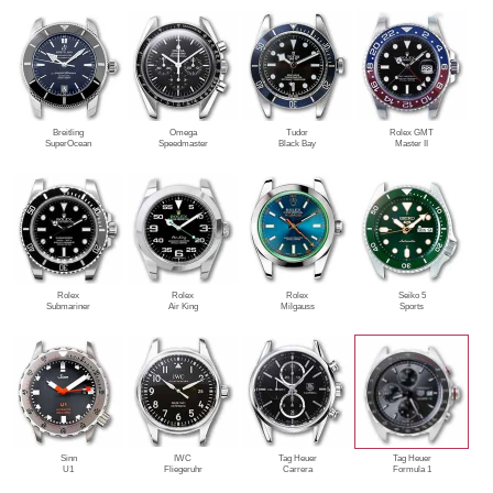
Breitling
Omega
Tudor
Rolex GMT
SuperOcean
Speedmaster
Black Bay
Master II
Rolex
Rolex
Rolex
Seiko 5
Submariner
Air King
Milgauss
Sports
Sinn
IWC
Tag Heuer
Tag Heuer
U1
Fliegeruhr
Carrera
Formula 1